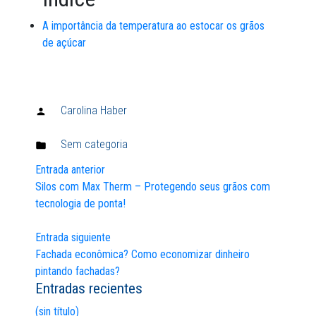
A importância da temperatura ao estocar os grãos
de açúcar
Carolina Haber
Publicado
por:
Sem categoria
Publicado
em:
Entrada anterior
Navegación
Silos com Max Therm – Protegendo seus grãos com
tecnologia de ponta!
de
entradas
Entrada siguiente
Fachada econômica? Como economizar dinheiro
pintando fachadas?
Entradas recientes
(sin título)