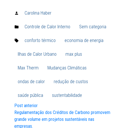
Carolina Haber
Publicado
por:
Controle de Calor Interno
,
Sem categoria
Publicado
em:
conforto térmico
,
economia de energia
,
Tags:
Ilhas de Calor Urbano
,
max plus
,
Max Therm
,
Mudanças Climáticas
,
ondas de calor
,
redução de custos
,
saúde pública
,
sustentabilidade
Post anterior
Navegação
Regulamentação dos Créditos de Carbono promovem
grande volume em projetos sustentáveis nas
de
empresas.