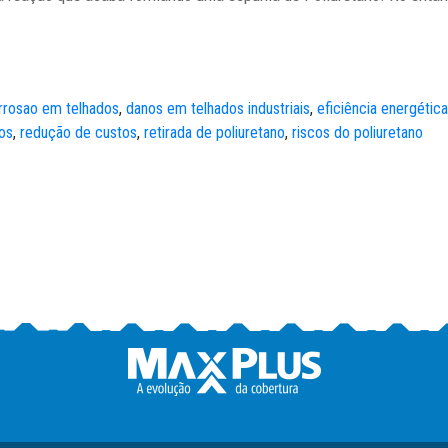
rrosao em telhados
,
danos em telhados industriais
,
eficiência energética
os
,
redução de custos
,
retirada de poliuretano
,
riscos do poliuretano