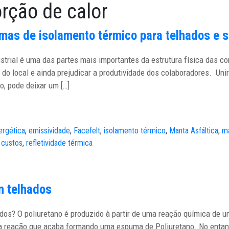
rção de calor
emas de isolamento térmico para telhados e 
trial é uma das partes mais importantes da estrutura física das c
 do local e ainda prejudicar a produtividade dos colaboradores. Un
, pode deixar um […]
ergética
,
emissividade
,
Facefelt
,
isolamento térmico
,
Manta Asfáltica
,
m
 custos
,
refletividade térmica
m telhados
dos? O poliuretano é produzido à partir de uma reação química de u
a reação que acaba formando uma espuma de Poliuretano. No entanto