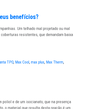
seus benefícios?
ompanhias. Um telhado mal projetado ou mal
ir coberturas resistentes, que demandam baixa
anta TPO
,
Max Cool
,
max plus
,
Max Therm
,
m poliol e de um isocianato, que na presença
, o material que resulta desta reação é um