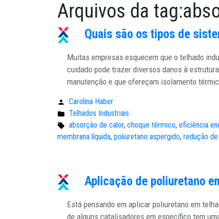
Arquivos da tag:
abso
Quais são os tipos de sist
Muitas empresas esquecem que o telhado indus
cuidado pode trazer diversos danos à estrutura
manutenção e que ofereçam isolamento térmico
Carolina Haber
Publicado
Telhados Industriais
por:
Publicado
absorção de calor
,
choque térmico
,
eficiência en
em:
Tags:
membrana líquida
,
poliuretano aspergido
,
redução de
Aplicação de poliuretano e
Está pensando em aplicar poliuretano em telha
de alguns catalisadores em específico tem um