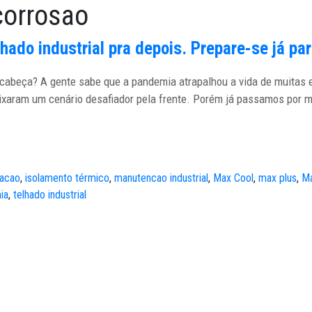
corrosao
lhado industrial pra depois. Prepare-se já p
e cabeça? A gente sabe que a pandemia atrapalhou a vida de muitas
ixaram um cenário desafiador pela frente. Porém já passamos por m
zacao
,
isolamento térmico
,
manutencao industrial
,
Max Cool
,
max plus
,
Ma
ia
,
telhado industrial