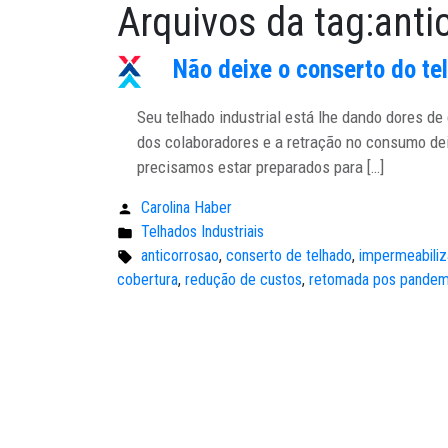
Arquivos da tag:
anti
Não deixe o conserto do te
Seu telhado industrial está lhe dando dores d
dos colaboradores e a retração no consumo de
precisamos estar preparados para […]
Carolina Haber
Publicado
Telhados Industriais
por:
Publicado
anticorrosao
,
conserto de telhado
,
impermeabili
em:
Tags:
cobertura
,
redução de custos
,
retomada pos pandem