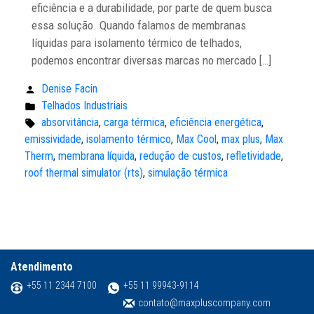
eficiência e a durabilidade, por parte de quem busca
essa solução. Quando falamos de membranas
líquidas para isolamento térmico de telhados,
podemos encontrar diversas marcas no mercado […]
Denise Facin
Publicado
Telhados Industriais
por:
Publicado
absorvitância
,
carga térmica
,
eficiência energética
,
em:
Tags:
emissividade
,
isolamento térmico
,
Max Cool
,
max plus
,
Max
Therm
,
membrana líquida
,
redução de custos
,
refletividade
,
roof thermal simulator (rts)
,
simulação térmica
Atendimento
+55 11 2344 7100
+55 11 99943-9114
contato@maxpluscompany.com