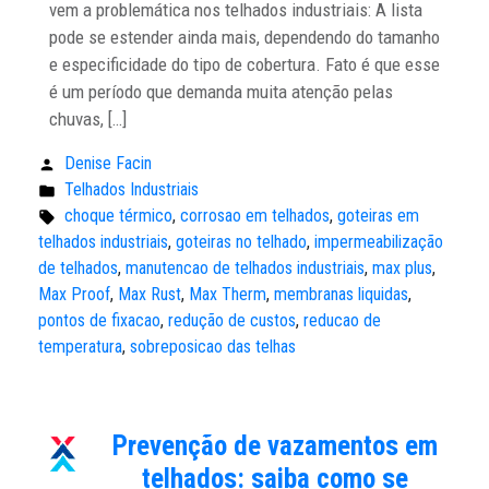
vem a problemática nos telhados industriais: A lista
pode se estender ainda mais, dependendo do tamanho
e especificidade do tipo de cobertura. Fato é que esse
é um período que demanda muita atenção pelas
chuvas, […]
Denise Facin
Publicado
Telhados Industriais
por:
Publicado
choque térmico
,
corrosao em telhados
,
goteiras em
em:
Tags:
telhados industriais
,
goteiras no telhado
,
impermeabilização
de telhados
,
manutencao de telhados industriais
,
max plus
,
Max Proof
,
Max Rust
,
Max Therm
,
membranas liquidas
,
pontos de fixacao
,
redução de custos
,
reducao de
temperatura
,
sobreposicao das telhas
Prevenção de vazamentos em
telhados: saiba como se