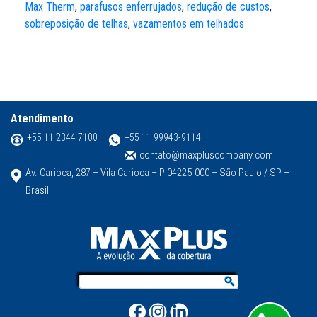
Max Therm
,
parafusos enferrujados
,
redução de custos
,
sobreposição de telhas
,
vazamentos em telhados
Atendimento
+55 11 2344 7100
+55 11 99943-9114
contato@maxpluscompany.com
Av. Carioca, 287 – Vila Carioca – P 04225-000 – São Paulo / SP –
Brasil