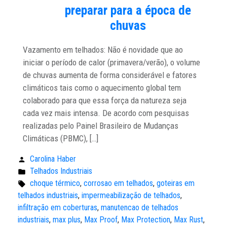
preparar para a época de
chuvas
Vazamento em telhados: Não é novidade que ao
iniciar o período de calor (primavera/verão), o volume
de chuvas aumenta de forma considerável e fatores
climáticos tais como o aquecimento global tem
colaborado para que essa força da natureza seja
cada vez mais intensa. De acordo com pesquisas
realizadas pelo Painel Brasileiro de Mudanças
Climáticas (PBMC), […]
Carolina Haber
Publicado
Telhados Industriais
por:
Publicado
choque térmico
,
corrosao em telhados
,
goteiras em
em:
Tags:
telhados industriais
,
impermeabilização de telhados
,
infiltração em coberturas
,
manutencao de telhados
industriais
,
max plus
,
Max Proof
,
Max Protection
,
Max Rust
,