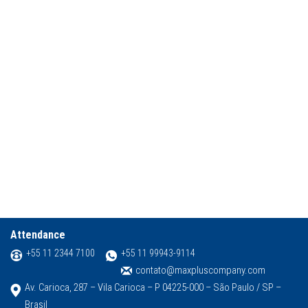
Attendance
+55 11 2344 7100
+55 11 99943-9114
contato@maxpluscompany.com
Av. Carioca, 287 – Vila Carioca – P 04225-000 – São Paulo / SP –
Brasil