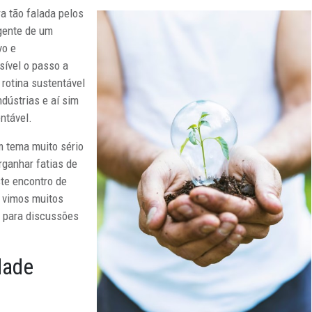
ra tão falada pelos
rgente de um
vo e
sível o passo a
rotina sustentável
ndústrias e aí sim
ntável.
m tema muito sério
ganhar fatias de
ste encontro de
, vimos muitos
a para discussões
dade